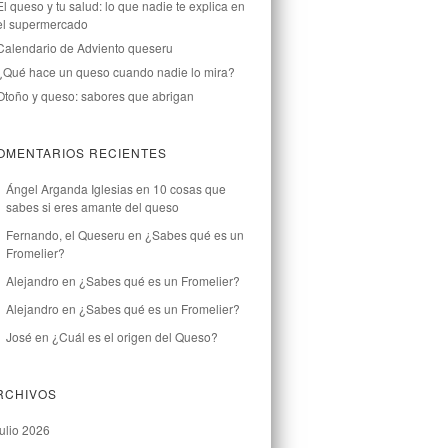
El queso y tu salud: lo que nadie te explica en
el supermercado
Calendario de Adviento queseru
¿Qué hace un queso cuando nadie lo mira?
Otoño y queso: sabores que abrigan
OMENTARIOS RECIENTES
Ángel Arganda Iglesias
en
10 cosas que
sabes si eres amante del queso
Fernando, el Queseru
en
¿Sabes qué es un
Fromelier?
Alejandro
en
¿Sabes qué es un Fromelier?
Alejandro
en
¿Sabes qué es un Fromelier?
José
en
¿Cuál es el origen del Queso?
RCHIVOS
julio 2026