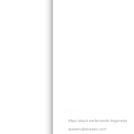
CONTACTO
https://about.me/fernando.fregeneda
queseru@queseru.com