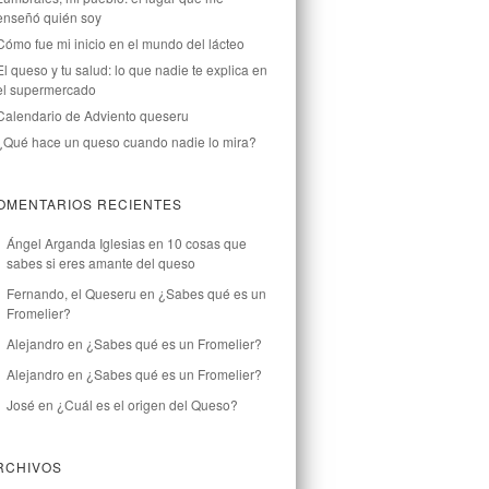
enseñó quién soy
Cómo fue mi inicio en el mundo del lácteo
El queso y tu salud: lo que nadie te explica en
el supermercado
Calendario de Adviento queseru
¿Qué hace un queso cuando nadie lo mira?
OMENTARIOS RECIENTES
Ángel Arganda Iglesias
en
10 cosas que
sabes si eres amante del queso
Fernando, el Queseru
en
¿Sabes qué es un
Fromelier?
Alejandro
en
¿Sabes qué es un Fromelier?
Alejandro
en
¿Sabes qué es un Fromelier?
José
en
¿Cuál es el origen del Queso?
RCHIVOS