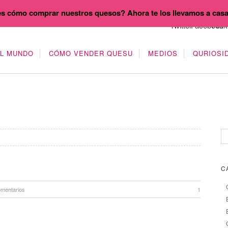
s cómo comprar nuestros quesos? Ahora te los llevamos a cas
EL MUNDO
CÓMO VENDER QUESU
MEDIOS
QURIOSI
C
omentarios
1