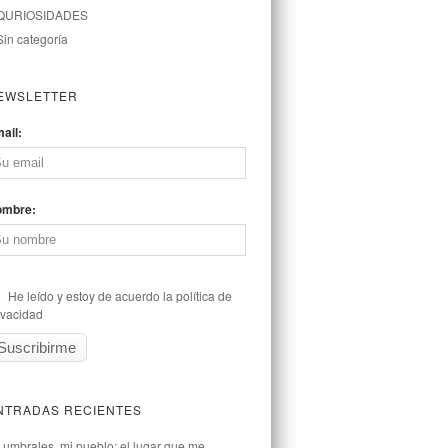
QURIOSIDADES
Sin categoría
EWSLETTER
ail:
ombre:
He leído y estoy de acuerdo la política de
ivacidad
NTRADAS RECIENTES
Lumbrales, mi pueblo: el lugar que me