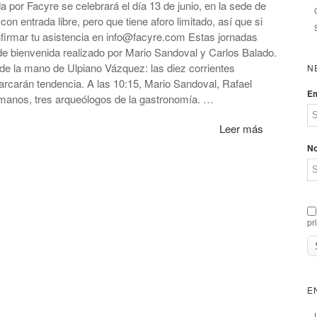
 por Facyre se celebrará el día 13 de junio, en la sede de
on entrada libre, pero que tiene aforo limitado, así que si
nfirmar tu asistencia en info@facyre.com Estas jornadas
e bienvenida realizado por Mario Sandoval y Carlos Balado.
de la mano de Ulpiano Vázquez: las diez corrientes
N
rcarán tendencia. A las 10:15, Mario Sandoval, Rafael
Em
manos, tres arqueólogos de la gastronomía. …
Leer más
N
pr
E