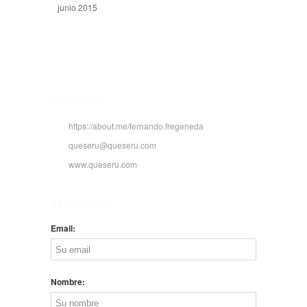
junio 2015
CONTACTO
https://about.me/fernando.fregeneda
queseru@queseru.com
www.queseru.com
NEWSLETTER
Email:
Nombre: