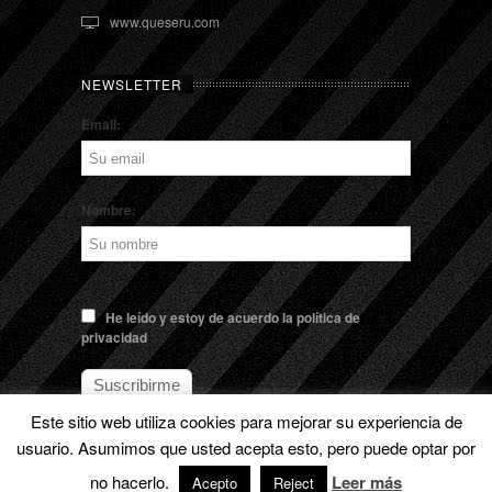
www.queseru.com
NEWSLETTER
Email:
Nombre:
He leído y estoy de acuerdo la política de
privacidad
Este sitio web utiliza cookies para mejorar su experiencia de
usuario. Asumimos que usted acepta esto, pero puede optar por
no hacerlo.
© EL QUESERU. Cheese Man |
Aviso legal
Leer más
Acepto
Reject