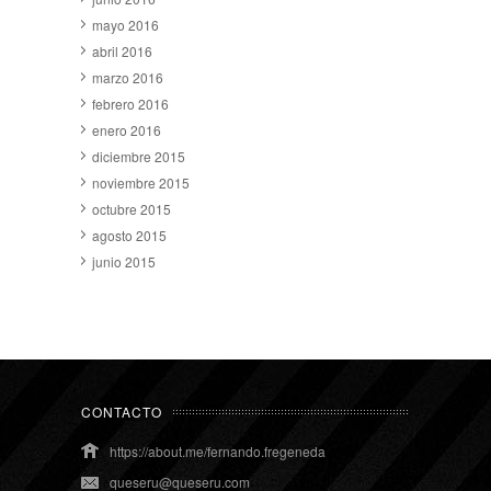
mayo 2016
abril 2016
marzo 2016
febrero 2016
enero 2016
diciembre 2015
noviembre 2015
octubre 2015
agosto 2015
junio 2015
CONTACTO
https://about.me/fernando.fregeneda
queseru@queseru.com