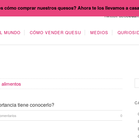
s cómo comprar nuestros quesos? Ahora te los llevamos a cas
EL MUNDO
CÓMO VENDER QUESU
MEDIOS
QURIOSI
s alimentos
C
ortancia tiene conocerlo?
omentarios
0