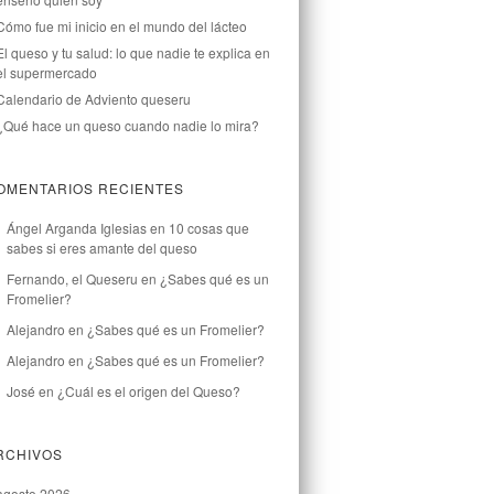
Cómo fue mi inicio en el mundo del lácteo
El queso y tu salud: lo que nadie te explica en
el supermercado
Calendario de Adviento queseru
¿Qué hace un queso cuando nadie lo mira?
OMENTARIOS RECIENTES
Ángel Arganda Iglesias
en
10 cosas que
sabes si eres amante del queso
Fernando, el Queseru
en
¿Sabes qué es un
Fromelier?
Alejandro
en
¿Sabes qué es un Fromelier?
Alejandro
en
¿Sabes qué es un Fromelier?
José
en
¿Cuál es el origen del Queso?
RCHIVOS
agosto 2026