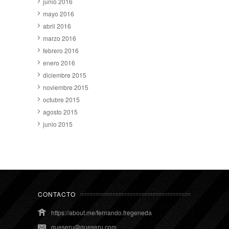
junio 2016
mayo 2016
abril 2016
marzo 2016
febrero 2016
enero 2016
diciembre 2015
noviembre 2015
octubre 2015
agosto 2015
junio 2015
CONTACTO
https://about.me/fernando.fregeneda
queseru@queseru.com