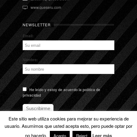
www.queseru.com
NEWSLETTER
Email:
Nombre:
He leído y estoy de acuerdo la política de
privacidad
Este sitio web utiliza cookies para mejorar su experiencia de
usuario. Asumimos que usted acepta esto, pero puede optar por
no hacerlo.
Leer más
© EL QUESERU. Cheese Man |
Aviso legal
Acepto
Reject