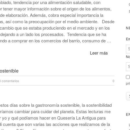
biado, tendencia por una alimentación saludable, con
er tener mayor información sobre el origen de los alimentos,
 de elaboración. Además, cobra especial importancia la
sas, así como la preocupación por el medio ambiente. Desde
ambio que se estaba produciendo en el mercado y en los
N
, dejando a un lado los procesados. Tendencia que se ha
Em
iendo a comprar en los comercios del barrio, consumo de …
Leer más
No
ostenible
0 comentarios
0
pr
estos días sobre la gastronomía sostenible, la sostenibilidad
ríamos cambiar para cuidar del planeta. Estas lecturas me
E
er yo y qué podíamos hacer en Quesería La Antigua para
di cuenta que son varias las acciones que realizamos de la