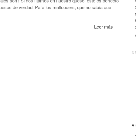
les son? Si nos fijamos en nuestro queso, este es perfecto
esos de verdad. Para los realfooders, que no sabía que
Leer más
C
A