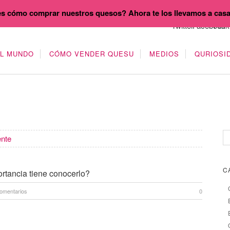
s cómo comprar nuestros quesos? Ahora te los llevamos a cas
EL MUNDO
CÓMO VENDER QUESU
MEDIOS
QURIOSI
nte
C
ortancia tiene conocerlo?
omentarios
0