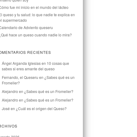
Cómo fue mi inicio en el mundo del lácteo
El queso y tu salud: lo que nadie te explica en
el supermercado
Calendario de Adviento queseru
¿Qué hace un queso cuando nadie lo mira?
OMENTARIOS RECIENTES
Ángel Arganda Iglesias
en
10 cosas que
sabes si eres amante del queso
Fernando, el Queseru
en
¿Sabes qué es un
Fromelier?
Alejandro
en
¿Sabes qué es un Fromelier?
Alejandro
en
¿Sabes qué es un Fromelier?
José
en
¿Cuál es el origen del Queso?
RCHIVOS
agosto 2026