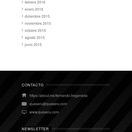
febrero 2016
enero 2016
diciembre 2015
noviembre 2015
octubre 2015
agosto 2015
junio 2015
CONTACTO
https://about.me/fernando.fregeneda
queseru@queseru.com
www.queseru.com
NEWSLETTER