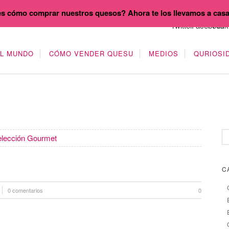
s cómo comprar nuestros quesos? Ahora te los llevamos a cas
EL MUNDO
CÓMO VENDER QUESU
MEDIOS
QURIOSI
elección Gourmet
C
0 comentarios
0