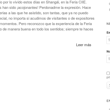
por lo vivido estos días en Shangái, en la Feria CIIE.
as han sido ¡acojonantes! Perdonadme la expresión. Hace
erias a las que he asistido, son tantas, que ya no puedo
ecial, no importa si acudimos de visitantes o de expositores
momentos. Pero reconozco que la experiencia de la Feria
N
do de manera buena en todo los sentidos; siempre te haces
Em
Leer más
N
pr
E