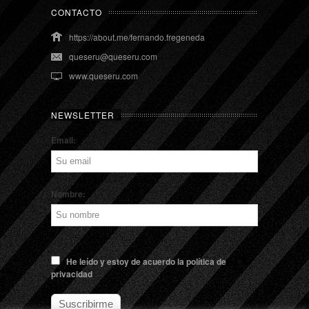
CONTACTO
https://about.me/fernando.fregeneda
queseru@queseru.com
www.queseru.com
NEWSLETTER
Email:
Nombre:
He leído y estoy de acuerdo la política de
privacidad