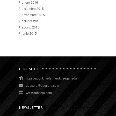
enero 2016
diciembre 2015
noviembre 2015
octubre 2015
agosto 2015
junio 2015
CONTACTO
https://about.me/fernando.fregeneda
queseru@queseru.com
www.queseru.com
NEWSLETTER