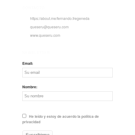
CONTACTO
https://about.me/fernando.fregeneda
queseru@queseru.com
www.queseru.com
NEWSLETTER
Email:
Nombre:
He leído y estoy de acuerdo la política de
privacidad