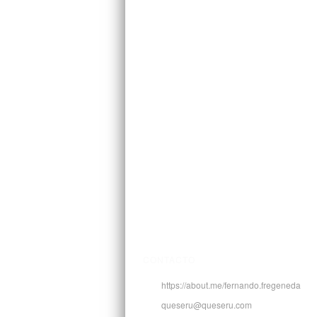
CONTACTO
https://about.me/fernando.fregeneda
queseru@queseru.com