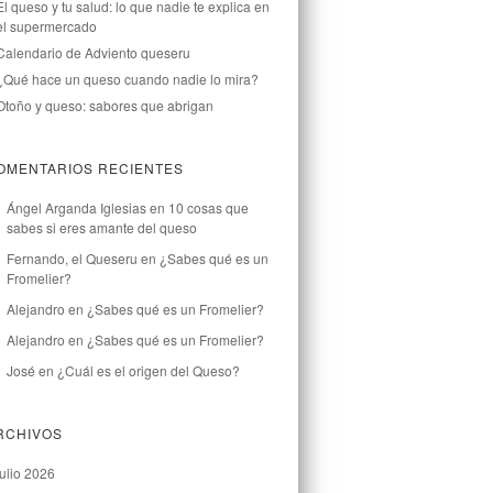
El queso y tu salud: lo que nadie te explica en
el supermercado
Calendario de Adviento queseru
¿Qué hace un queso cuando nadie lo mira?
Otoño y queso: sabores que abrigan
OMENTARIOS RECIENTES
Ángel Arganda Iglesias
en
10 cosas que
sabes si eres amante del queso
Fernando, el Queseru
en
¿Sabes qué es un
Fromelier?
Alejandro
en
¿Sabes qué es un Fromelier?
Alejandro
en
¿Sabes qué es un Fromelier?
José
en
¿Cuál es el origen del Queso?
RCHIVOS
julio 2026