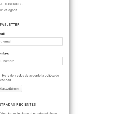
QURIOSIDADES
Sin categoría
EWSLETTER
ail:
ombre:
He leído y estoy de acuerdo la política de
ivacidad
NTRADAS RECIENTES
Cómo fue mi inicio en el mundo del lácteo