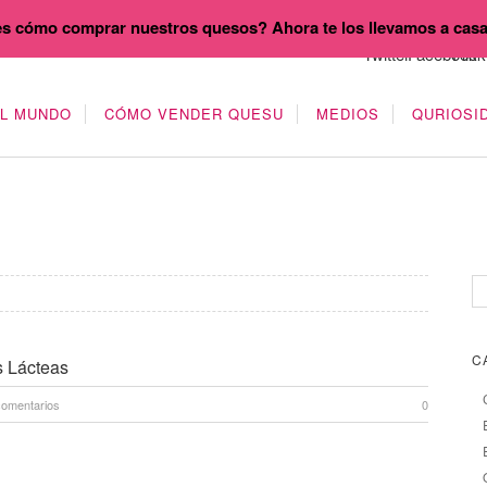
s cómo comprar nuestros quesos? Ahora te los llevamos a cas
EL MUNDO
CÓMO VENDER QUESU
MEDIOS
QURIOSI
C
s Lácteas
comentarios
0