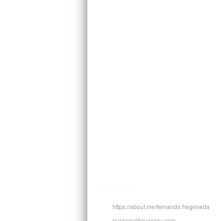
CONTACTO
https://about.me/fernando.fregeneda
queseru@queseru.com