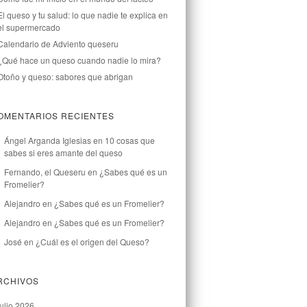
El queso y tu salud: lo que nadie te explica en
el supermercado
Calendario de Adviento queseru
¿Qué hace un queso cuando nadie lo mira?
Otoño y queso: sabores que abrigan
OMENTARIOS RECIENTES
Ángel Arganda Iglesias
en
10 cosas que
sabes si eres amante del queso
Fernando, el Queseru
en
¿Sabes qué es un
Fromelier?
Alejandro
en
¿Sabes qué es un Fromelier?
Alejandro
en
¿Sabes qué es un Fromelier?
José
en
¿Cuál es el origen del Queso?
RCHIVOS
julio 2026