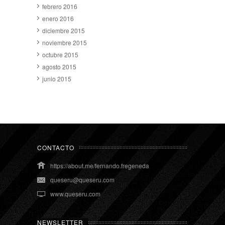
febrero 2016
enero 2016
diciembre 2015
noviembre 2015
octubre 2015
agosto 2015
junio 2015
CONTACTO
https://about.me/fernando.fregeneda
queseru@queseru.com
www.queseru.com
NEWSLETTER