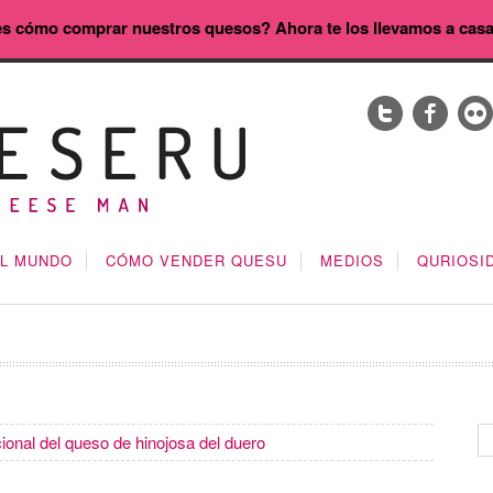
s cómo comprar nuestros quesos? Ahora te los llevamos a cas
EL MUNDO
CÓMO VENDER QUESU
MEDIOS
QURIOSI
acional del queso de hinojosa del duero