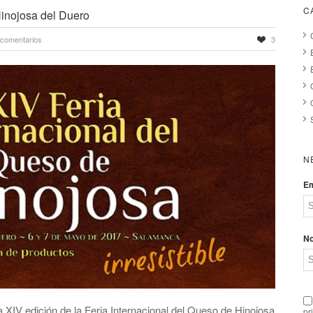
C
Hinojosa del Duero
 comentarios
3
N
Em
N
 XIV edición de la Feria Internacional del Queso de Hinojosa
pr