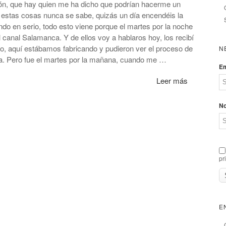
sión, que hay quien me ha dicho que podrían hacerme un
e estas cosas nunca se sabe, quizás un día encendéis la
ando en serio, todo esto viene porque el martes por la noche
 canal Salamanca. Y de ellos voy a hablaros hoy, los recibí
co, aquí estábamos fabricando y pudieron ver el proceso de
N
ja. Pero fue el martes por la mañana, cuando me …
Em
Leer más
N
pr
E