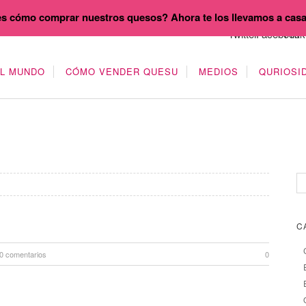
s cómo comprar nuestros quesos? Ahora te los llevamos a cas
EL MUNDO
CÓMO VENDER QUESU
MEDIOS
QURIOSI
C
0 comentarios
0