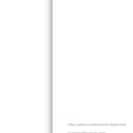
CONTACTO
https://about.me/fernando.fregeneda
queseru@queseru.com