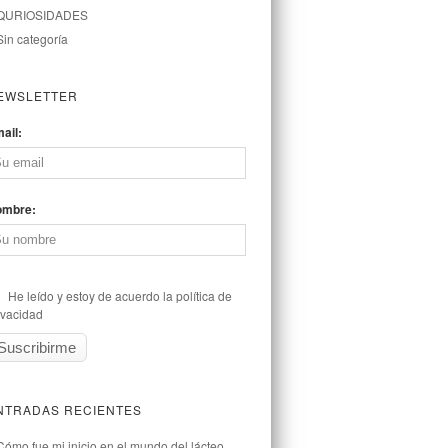
QURIOSIDADES
Sin categoría
EWSLETTER
ail:
ombre:
He leído y estoy de acuerdo la política de
ivacidad
NTRADAS RECIENTES
Cómo fue mi inicio en el mundo del lácteo