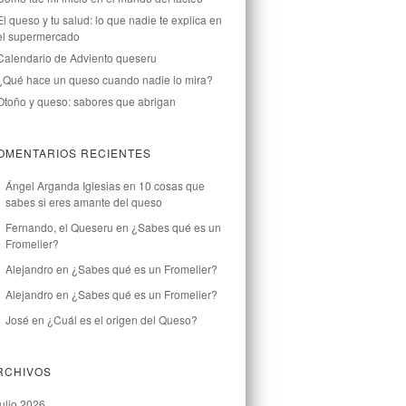
El queso y tu salud: lo que nadie te explica en
el supermercado
Calendario de Adviento queseru
¿Qué hace un queso cuando nadie lo mira?
Otoño y queso: sabores que abrigan
OMENTARIOS RECIENTES
Ángel Arganda Iglesias
en
10 cosas que
sabes si eres amante del queso
Fernando, el Queseru
en
¿Sabes qué es un
Fromelier?
Alejandro
en
¿Sabes qué es un Fromelier?
Alejandro
en
¿Sabes qué es un Fromelier?
José
en
¿Cuál es el origen del Queso?
RCHIVOS
julio 2026