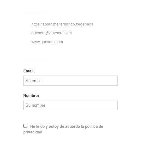
CONTACTO
https://about.me/fernando.fregeneda
queseru@queseru.com
www.queseru.com
NEWSLETTER
Email:
Nombre:
He leído y estoy de acuerdo la política de
privacidad