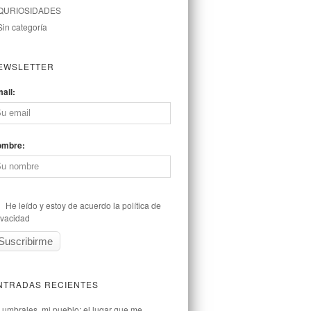
QURIOSIDADES
Sin categoría
EWSLETTER
ail:
ombre:
He leído y estoy de acuerdo la política de
ivacidad
NTRADAS RECIENTES
Lumbrales, mi pueblo: el lugar que me