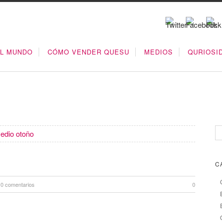
EL MUNDO
CÓMO VENDER QUESU
MEDIOS
QURIOSI
edio otoño
C
0 comentarios
0