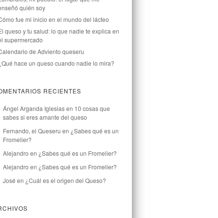
enseñó quién soy
Cómo fue mi inicio en el mundo del lácteo
El queso y tu salud: lo que nadie te explica en
el supermercado
Calendario de Adviento queseru
¿Qué hace un queso cuando nadie lo mira?
OMENTARIOS RECIENTES
Ángel Arganda Iglesias
en
10 cosas que
sabes si eres amante del queso
Fernando, el Queseru
en
¿Sabes qué es un
Fromelier?
Alejandro
en
¿Sabes qué es un Fromelier?
Alejandro
en
¿Sabes qué es un Fromelier?
José
en
¿Cuál es el origen del Queso?
RCHIVOS