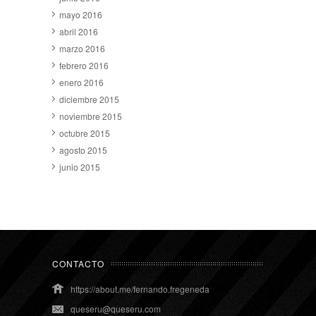
mayo 2016
abril 2016
marzo 2016
febrero 2016
enero 2016
diciembre 2015
noviembre 2015
octubre 2015
agosto 2015
junio 2015
CONTACTO
https://about.me/fernando.fregeneda
queseru@queseru.com