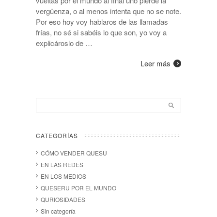
vueltas por el mundo al final uno pierde la
vergüenza, o al menos intenta que no se note.
Por eso hoy voy hablaros de las llamadas
frías, no sé si sabéis lo que son, yo voy a
explicároslo de …
Leer más
CATEGORÍAS
CÓMO VENDER QUESU
EN LAS REDES
EN LOS MEDIOS
QUESERU POR EL MUNDO
QURIOSIDADES
Sin categoría