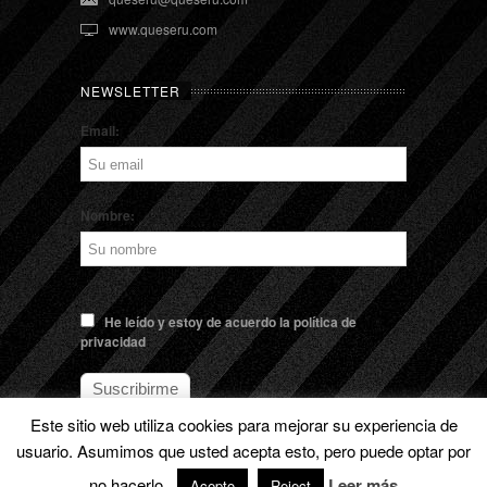
www.queseru.com
NEWSLETTER
Email:
Nombre:
He leído y estoy de acuerdo la política de
privacidad
Este sitio web utiliza cookies para mejorar su experiencia de
usuario. Asumimos que usted acepta esto, pero puede optar por
no hacerlo.
Leer más
© EL QUESERU. Cheese Man |
Aviso legal
Acepto
Reject