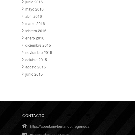
junio 2016
mayo 2016
abril 2016
marzo 2016
febrero 2016
enero 2016
diciembre 2015
noviembre 2015
octubre 2015
agosto 2015
junio 2015
CONTACTO
https://about.me/fernando.fregeneda
queseru@queseru.com