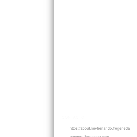
CONTACTO
https://about.me/fernando.fregeneda
queseru@queseru.com