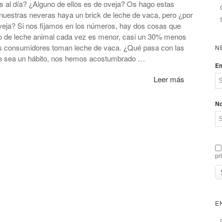
 al día? ¿Alguno de ellos es de oveja? Os hago estas
 nuestras neveras haya un brick de leche de vaca, pero ¿por
veja? Si nos fijamos en los números, hay dos cosas que
o de leche animal cada vez es menor, casi un 30% menos
os consumidores toman leche de vaca. ¿Qué pasa con las
N
e sea un hábito, nos hemos acostumbrado …
Em
Leer más
N
pr
E