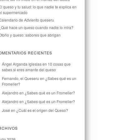
El queso y tu salud: lo que nadie te explica en
el supermercado
Calendario de Adviento queseru
¿Qué hace un queso cuando nadie lo mira?
Otoño y queso: sabores que abrigan
OMENTARIOS RECIENTES
Ángel Arganda Iglesias
en
10 cosas que
sabes si eres amante del queso
Fernando, el Queseru
en
¿Sabes qué es un
Fromelier?
Alejandro
en
¿Sabes qué es un Fromelier?
Alejandro
en
¿Sabes qué es un Fromelier?
José
en
¿Cuál es el origen del Queso?
RCHIVOS
julio 2026