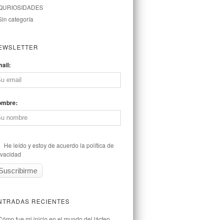
QURIOSIDADES
Sin categoría
EWSLETTER
ail:
ombre:
He leído y estoy de acuerdo la política de
ivacidad
NTRADAS RECIENTES
Cómo fue mi inicio en el mundo del lácteo