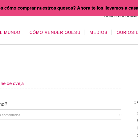
s cómo comprar nuestros quesos? Ahora te los llevamos a cas
EL MUNDO
CÓMO VENDER QUESU
MEDIOS
QURIOSI
he de oveja
C
 no?
0 comentarios
0