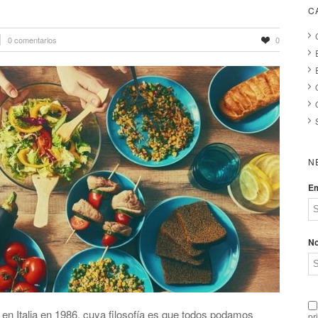
C
0 comentarios
0
N
Em
N
en Italia en 1986, cuya filosofía es que todos podamos
pr