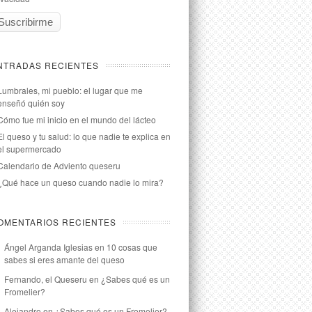
NTRADAS RECIENTES
Lumbrales, mi pueblo: el lugar que me
enseñó quién soy
Cómo fue mi inicio en el mundo del lácteo
El queso y tu salud: lo que nadie te explica en
el supermercado
Calendario de Adviento queseru
¿Qué hace un queso cuando nadie lo mira?
OMENTARIOS RECIENTES
Ángel Arganda Iglesias
en
10 cosas que
sabes si eres amante del queso
Fernando, el Queseru
en
¿Sabes qué es un
Fromelier?
Alejandro
en
¿Sabes qué es un Fromelier?