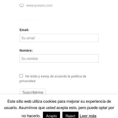
www.queseru.com
NEWSLETTER
Email:
Nombre:
He leído y estoy de acuerdo la política de
privacidad
Este sitio web utiliza cookies para mejorar su experiencia de
usuario. Asumimos que usted acepta esto, pero puede optar por
no hacerlo.
Leer más
© EL QUESERU. Cheese Man |
Aviso legal
Acepto
Reject