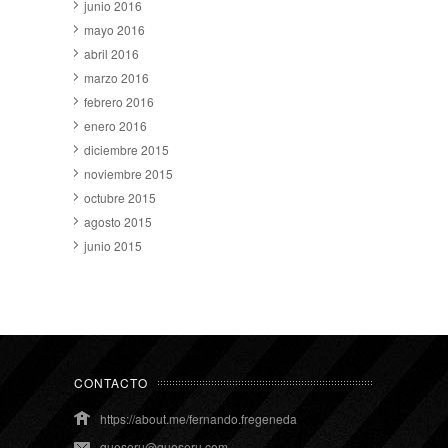
junio 2016
mayo 2016
abril 2016
marzo 2016
febrero 2016
enero 2016
diciembre 2015
noviembre 2015
octubre 2015
agosto 2015
junio 2015
CONTACTO
https://about.me/fernando.fregeneda
queseru@queseru.com