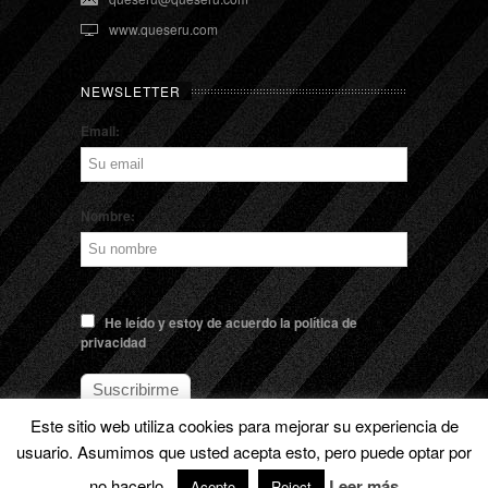
www.queseru.com
NEWSLETTER
Email:
Nombre:
He leído y estoy de acuerdo la política de
privacidad
Este sitio web utiliza cookies para mejorar su experiencia de
usuario. Asumimos que usted acepta esto, pero puede optar por
© EL QUESERU. Cheese Man |
Aviso legal
no hacerlo.
Leer más
Acepto
Reject