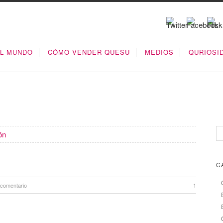
EL MUNDO
CÓMO VENDER QUESU
MEDIOS
QURIOSI
ón
C
 comentario
1