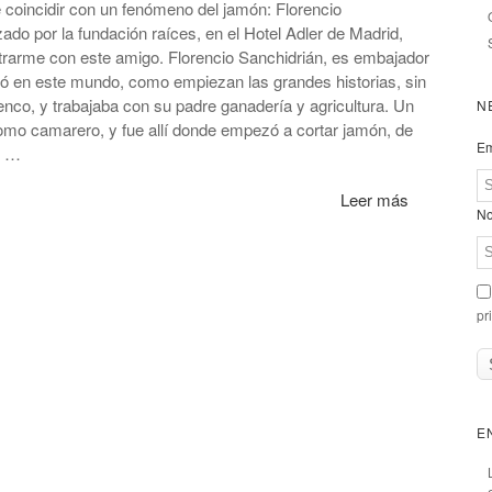
de coincidir con un fenómeno del jamón: Florencio
ado por la fundación raíces, en el Hotel Adler de Madrid,
trarme con este amigo. Florencio Sanchidrián, es embajador
ó en este mundo, como empiezan las grandes historias, sin
enco, y trabajaba con su padre ganadería y agricultura. Un
N
 como camarero, y fue allí donde empezó a cortar jamón, de
Em
e …
Leer más
No
pr
E