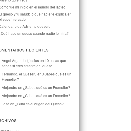
Cómo fue mi inicio en el mundo del lácteo
El queso y tu salud: lo que nadie te explica en
el supermercado
Calendario de Adviento queseru
¿Qué hace un queso cuando nadie lo mira?
OMENTARIOS RECIENTES
Ángel Arganda Iglesias
en
10 cosas que
sabes si eres amante del queso
Fernando, el Queseru
en
¿Sabes qué es un
Fromelier?
Alejandro
en
¿Sabes qué es un Fromelier?
Alejandro
en
¿Sabes qué es un Fromelier?
José
en
¿Cuál es el origen del Queso?
RCHIVOS
agosto 2026