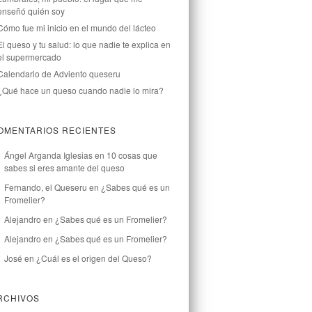
enseñó quién soy
Cómo fue mi inicio en el mundo del lácteo
El queso y tu salud: lo que nadie te explica en
el supermercado
Calendario de Adviento queseru
¿Qué hace un queso cuando nadie lo mira?
OMENTARIOS RECIENTES
Ángel Arganda Iglesias
en
10 cosas que
sabes si eres amante del queso
Fernando, el Queseru
en
¿Sabes qué es un
Fromelier?
Alejandro
en
¿Sabes qué es un Fromelier?
Alejandro
en
¿Sabes qué es un Fromelier?
José
en
¿Cuál es el origen del Queso?
RCHIVOS