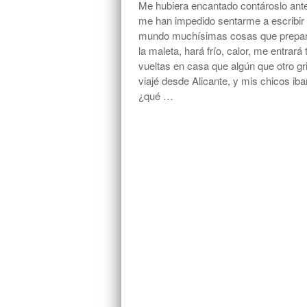
Me hubiera encantado contároslo antes
me han impedido sentarme a escribir p
mundo muchísimas cosas que preparar
la maleta, hará frío, calor, me entrar
vueltas en casa que algún que otro g
viajé desde Alicante, y mis chicos i
¿qué …