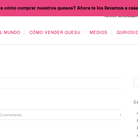
s cómo comprar nuestros quesos? Ahora te los llevamos a cas
EL MUNDO
CÓMO VENDER QUESU
MEDIOS
QURIOSI
C
2 comentarios
1