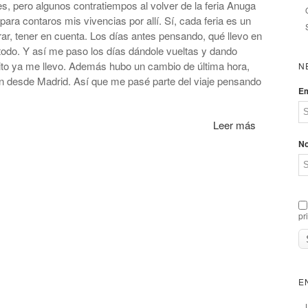
, pero algunos contratiempos al volver de la feria Anuga
ara contaros mis vivencias por allí. Sí, cada feria es un
, tener en cuenta. Los días antes pensando, qué llevo en
á todo. Y así me paso los días dándole vueltas y dando
rito ya me llevo. Además hubo un cambio de última hora,
N
ban desde Madrid. Así que me pasé parte del viaje pensando
Em
Leer más
N
pr
E