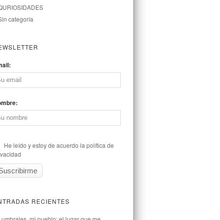
QURIOSIDADES
Sin categoría
EWSLETTER
ail:
ombre:
He leído y estoy de acuerdo la política de
ivacidad
NTRADAS RECIENTES
Lumbrales, mi pueblo: el lugar que me