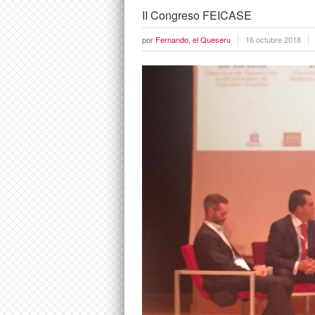
II Congreso FEICASE
por
Fernando, el Queseru
16 octubre 2018