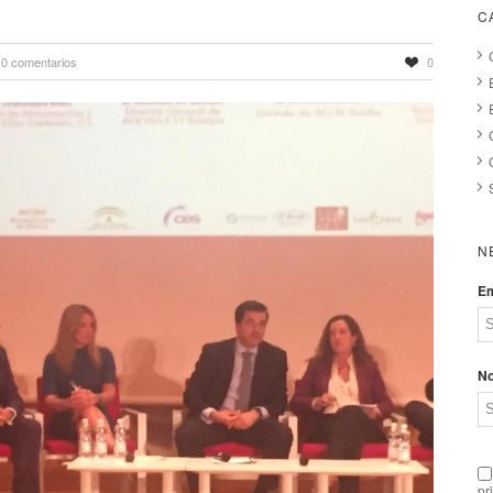
C
0 comentarios
0
N
Em
N
pr