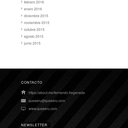
febrero 2016
enero 2016
diciembre 2015
noviembre 2015
octubre 2015
agosto 2015
junio 2015
CONTACTO
https://about.me/fernando.fregeneda
queseru@queseru.com
www.queseru.com
NEWSLETTER