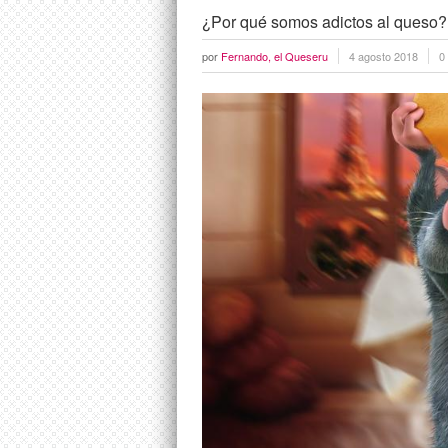
¿Por qué somos adictos al queso?
por
Fernando, el Queseru
4 agosto 2018
0