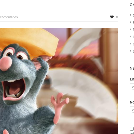
C
 comentarios
0
N
Em
N
pr