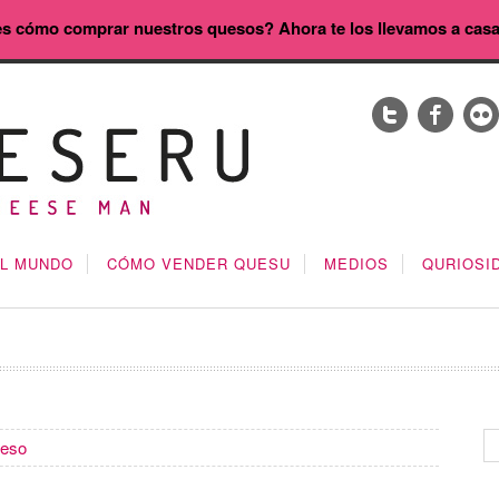
s cómo comprar nuestros quesos? Ahora te los llevamos a cas
EL MUNDO
CÓMO VENDER QUESU
MEDIOS
QURIOSI
ueso