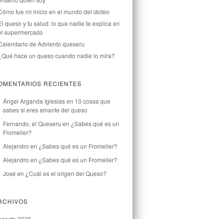
Cómo fue mi inicio en el mundo del lácteo
El queso y tu salud: lo que nadie te explica en
el supermercado
Calendario de Adviento queseru
¿Qué hace un queso cuando nadie lo mira?
OMENTARIOS RECIENTES
Ángel Arganda Iglesias
en
10 cosas que
sabes si eres amante del queso
Fernando, el Queseru
en
¿Sabes qué es un
Fromelier?
Alejandro
en
¿Sabes qué es un Fromelier?
Alejandro
en
¿Sabes qué es un Fromelier?
José
en
¿Cuál es el origen del Queso?
RCHIVOS
agosto 2026