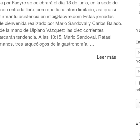
 por Facyre se celebrará el día 13 de junio, en la sede de
on entrada libre, pero que tiene aforo limitado, así que si
nfirmar tu asistencia en info@facyre.com Estas jornadas
e bienvenida realizado por Mario Sandoval y Carlos Balado.
de la mano de Ulpiano Vázquez: las diez corrientes
N
rcarán tendencia. A las 10:15, Mario Sandoval, Rafael
Em
manos, tres arqueólogos de la gastronomía. …
Leer más
No
pr
E