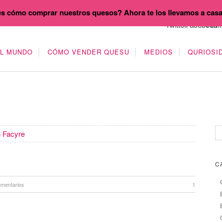
s cómo comprar nuestros quesos? Ahora te los llevamos a cas
EL MUNDO
CÓMO VENDER QUESU
MEDIOS
QURIOSI
 Facyre
C
omentarios
1