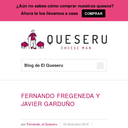
¿Aún no sabes cómo comprar nuestros quesos?
Ahora te los llevamos a casa
COMPRAR
Blog de El Queseru
FERNANDO FREGENEDA Y
JAVIER GARDUÑO
por
Fernando, el Queseru
20 diciembre 2016