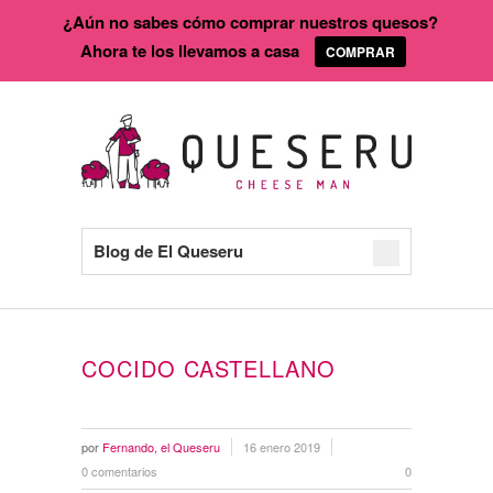
¿Aún no sabes cómo comprar nuestros quesos?
Ahora te los llevamos a casa
COMPRAR
Blog de El Queseru
COCIDO CASTELLANO
por
Fernando, el Queseru
16 enero 2019
0 comentarios
0