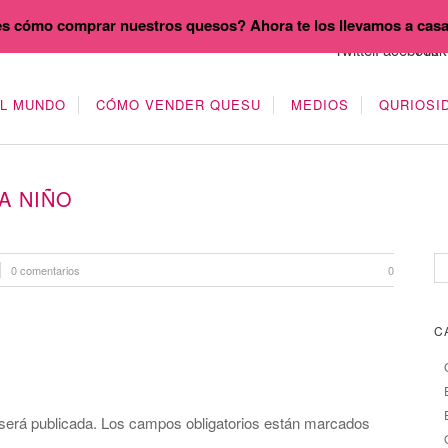
s cómo comprar nuestros quesos? Ahora te los llevamos a cas
EL MUNDO
CÓMO VENDER QUESU
MEDIOS
QURIOSI
A NIÑO
0 comentarios
0
C
será publicada.
Los campos obligatorios están marcados