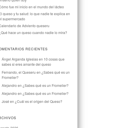
Cómo fue mi inicio en el mundo del lácteo
El queso y tu salud: lo que nadie te explica en
el supermercado
Calendario de Adviento queseru
¿Qué hace un queso cuando nadie lo mira?
OMENTARIOS RECIENTES
Ángel Arganda Iglesias
en
10 cosas que
sabes si eres amante del queso
Fernando, el Queseru
en
¿Sabes qué es un
Fromelier?
Alejandro
en
¿Sabes qué es un Fromelier?
Alejandro
en
¿Sabes qué es un Fromelier?
José
en
¿Cuál es el origen del Queso?
RCHIVOS
agosto 2026