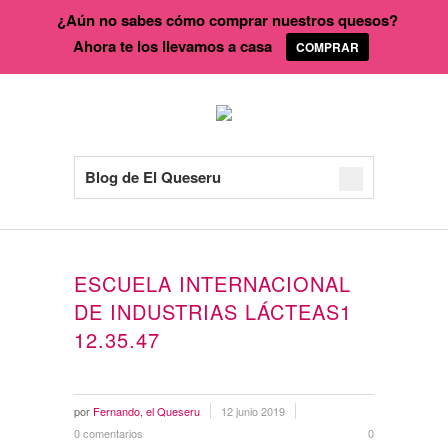
¿Aún no sabes cómo comprar nuestros quesos?
Ahora te los llevamos a casa
COMPRAR
Blog de El Queseru
ESCUELA INTERNACIONAL
DE INDUSTRIAS LÁCTEAS1
12.35.47
por
Fernando, el Queseru
12 junio 2019
0 comentarios
0