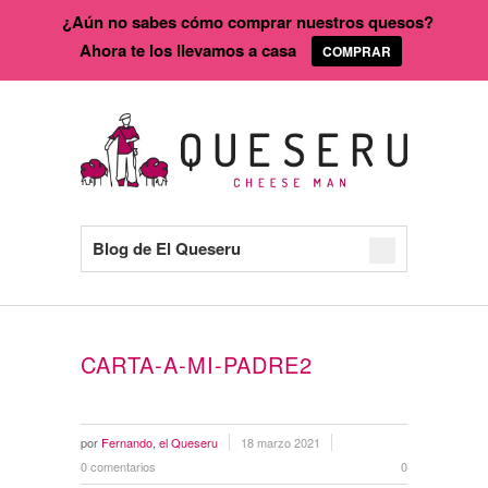
¿Aún no sabes cómo comprar nuestros quesos?
Ahora te los llevamos a casa
COMPRAR
Blog de El Queseru
CARTA-A-MI-PADRE2
por
Fernando, el Queseru
18 marzo 2021
0 comentarios
0