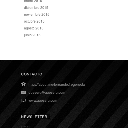
enero 2016
diciembre 2015
noviembre 2015
octubre 2015
agosto 2015
junio 2015
CONTACTO
https://about.me/fernando.fregeneda
queseru@queseru.com
www.queseru.com
NEWSLETTER
Email: