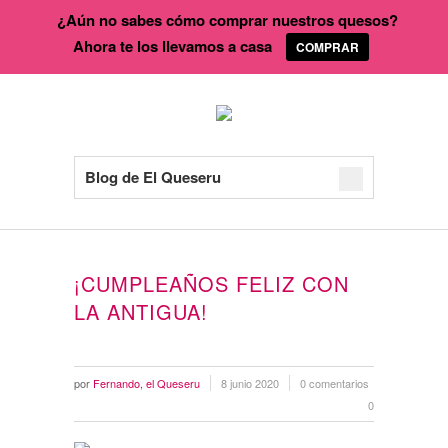
¿Aún no sabes cómo comprar nuestros quesos?
Ahora te los llevamos a casa
COMPRAR
Blog de El Queseru
¡CUMPLEAÑOS FELIZ CON
LA ANTIGUA!
por
Fernando, el Queseru
8 junio 2020
0 comentarios
0