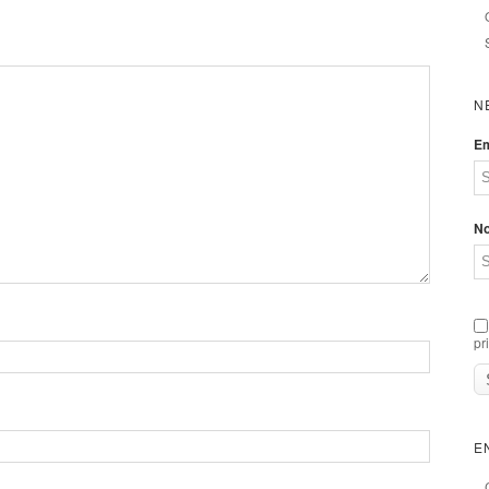
N
Em
N
pr
E