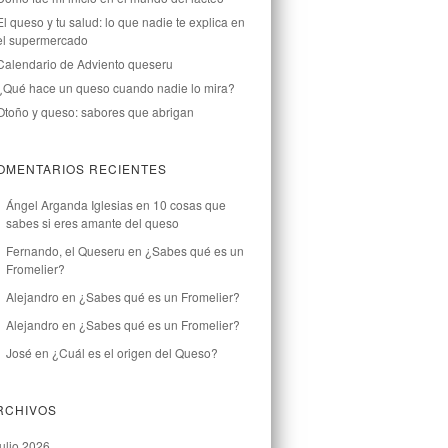
El queso y tu salud: lo que nadie te explica en
el supermercado
Calendario de Adviento queseru
¿Qué hace un queso cuando nadie lo mira?
Otoño y queso: sabores que abrigan
OMENTARIOS RECIENTES
Ángel Arganda Iglesias
en
10 cosas que
sabes si eres amante del queso
Fernando, el Queseru
en
¿Sabes qué es un
Fromelier?
Alejandro
en
¿Sabes qué es un Fromelier?
Alejandro
en
¿Sabes qué es un Fromelier?
José
en
¿Cuál es el origen del Queso?
RCHIVOS
julio 2026