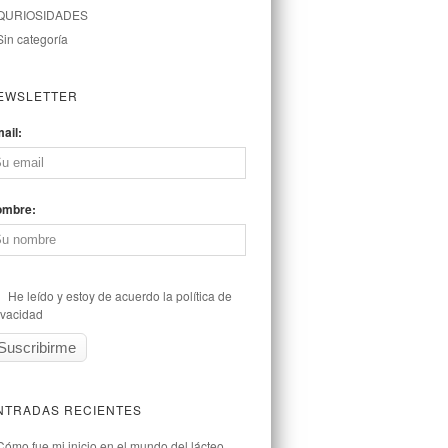
QURIOSIDADES
Sin categoría
EWSLETTER
ail:
ombre:
He leído y estoy de acuerdo la política de
ivacidad
NTRADAS RECIENTES
Cómo fue mi inicio en el mundo del lácteo