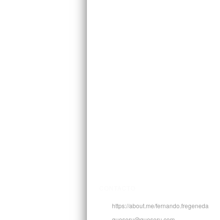
CONTACTO
https://about.me/fernando.fregeneda
queseru@queseru.com