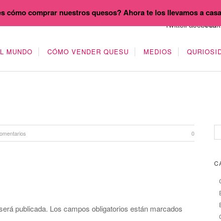
s cómo comprar nuestros quesos? Ahora te los llevamos a cas
EL MUNDO
CÓMO VENDER QUESU
MEDIOS
QURIOSI
omentarios
0
C
será publicada.
Los campos obligatorios están marcados