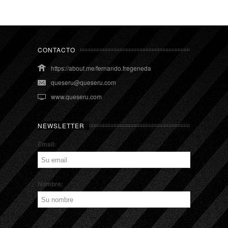
CONTACTO
https://about.me/fernando.fregeneda
queseru@queseru.com
www.queseru.com
NEWSLETTER
Email:
Nombre: