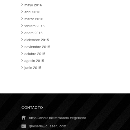
mayo 2016
abril 2016
marzo 2016
febrero 2016
enero 2016
diciembre 2015
noviembre 2015
octubre 2015
agosto 2015
junio 2015
CONTACTO
https://about.me/fernando.fregeneda
queseru@queseru.com