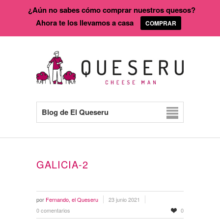
¿Aún no sabes cómo comprar nuestros quesos?
Ahora te los llevamos a casa
COMPRAR
Blog de El Queseru
GALICIA-2
por
Fernando, el Queseru
23 junio 2021
0 comentarios
0