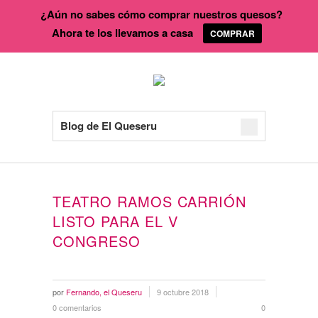
¿Aún no sabes cómo comprar nuestros quesos?
Ahora te los llevamos a casa
COMPRAR
Blog de El Queseru
TEATRO RAMOS CARRIÓN
LISTO PARA EL V
CONGRESO
por
Fernando, el Queseru
9 octubre 2018
0 comentarios
0