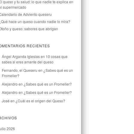
El queso y tu salud: lo que nadie te explica en
el supermercado
Calendario de Adviento queseru
¿Qué hace un queso cuando nadie lo mira?
Otoño y queso: sabores que abrigan
OMENTARIOS RECIENTES
Ángel Arganda Iglesias
en
10 cosas que
sabes si eres amante del queso
Fernando, el Queseru
en
¿Sabes qué es un
Fromelier?
Alejandro
en
¿Sabes qué es un Fromelier?
Alejandro
en
¿Sabes qué es un Fromelier?
José
en
¿Cuál es el origen del Queso?
RCHIVOS
julio 2026