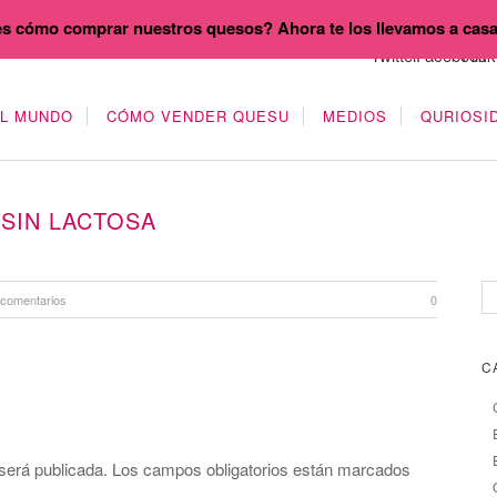
s cómo comprar nuestros quesos? Ahora te los llevamos a cas
EL MUNDO
CÓMO VENDER QUESU
MEDIOS
QURIOSI
SIN LACTOSA
 comentarios
0
C
será publicada.
Los campos obligatorios están marcados