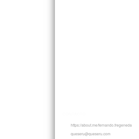
CONTACTO
https://about.me/fernando.fregeneda
queseru@queseru.com