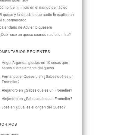
Cómo fue mi inicio en el mundo del lácteo
El queso y tu salud: lo que nadie te explica en
el supermercado
Calendario de Adviento queseru
¿Qué hace un queso cuando nadie lo mira?
OMENTARIOS RECIENTES
Ángel Arganda Iglesias
en
10 cosas que
sabes si eres amante del queso
Fernando, el Queseru
en
¿Sabes qué es un
Fromelier?
Alejandro
en
¿Sabes qué es un Fromelier?
Alejandro
en
¿Sabes qué es un Fromelier?
José
en
¿Cuál es el origen del Queso?
RCHIVOS
agosto 2026