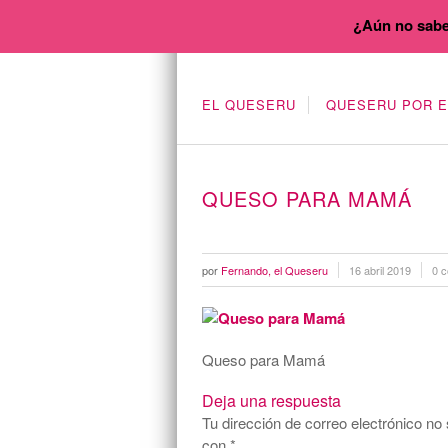
¿Aún no sabe
EL QUESERU
QUESERU POR 
QUESO PARA MAMÁ
por
Fernando, el Queseru
16 abril 2019
0 c
Queso para Mamá
Deja una respuesta
Tu dirección de correo electrónico no 
con
*