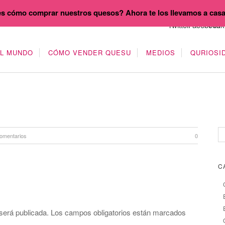
s cómo comprar nuestros quesos? Ahora te los llevamos a cas
EL MUNDO
CÓMO VENDER QUESU
MEDIOS
QURIOSI
omentarios
0
C
será publicada.
Los campos obligatorios están marcados