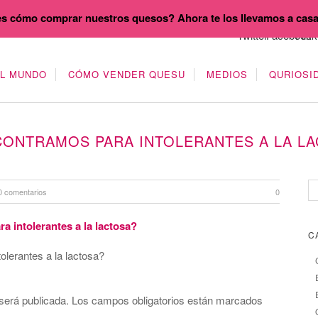
s cómo comprar nuestros quesos? Ahora te los llevamos a cas
EL MUNDO
CÓMO VENDER QUESU
MEDIOS
QURIOSI
ONTRAMOS PARA INTOLERANTES A LA LA
0 comentarios
0
C
lerantes a la lactosa?
será publicada.
Los campos obligatorios están marcados