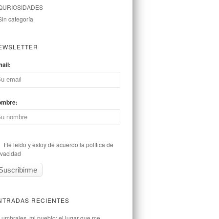
QURIOSIDADES
Sin categoría
EWSLETTER
ail:
ombre:
He leído y estoy de acuerdo la política de
ivacidad
NTRADAS RECIENTES
Lumbrales, mi pueblo: el lugar que me