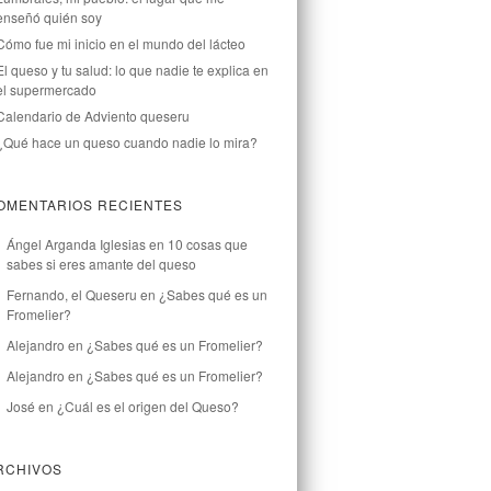
enseñó quién soy
Cómo fue mi inicio en el mundo del lácteo
El queso y tu salud: lo que nadie te explica en
el supermercado
Calendario de Adviento queseru
¿Qué hace un queso cuando nadie lo mira?
OMENTARIOS RECIENTES
Ángel Arganda Iglesias
en
10 cosas que
sabes si eres amante del queso
Fernando, el Queseru
en
¿Sabes qué es un
Fromelier?
Alejandro
en
¿Sabes qué es un Fromelier?
Alejandro
en
¿Sabes qué es un Fromelier?
José
en
¿Cuál es el origen del Queso?
RCHIVOS