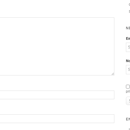
N
Em
N
pr
E