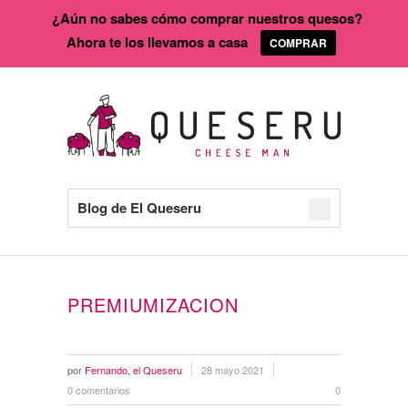
¿Aún no sabes cómo comprar nuestros quesos?
Ahora te los llevamos a casa
COMPRAR
Blog de El Queseru
PREMIUMIZACION
por
Fernando, el Queseru
28 mayo 2021
0 comentarios
0