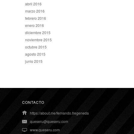
abril 2016
marzo 2016
febrero 2016
enero 2016
diciembre 2015
noviembre 2015
octubre 2015
agosto 2015
junio 2015
CONTACTO
https://about.me/fernando.fregeneda
queseru@queseru.com
www.queseru.com