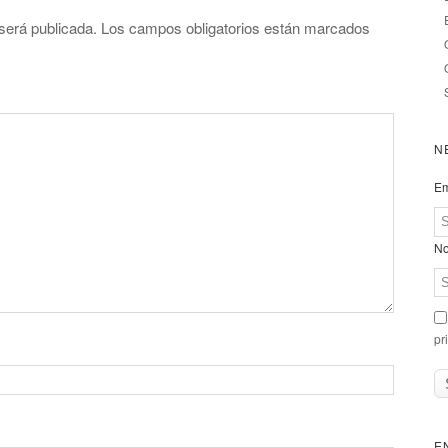
será publicada.
Los campos obligatorios están marcados
N
Em
No
pr
E