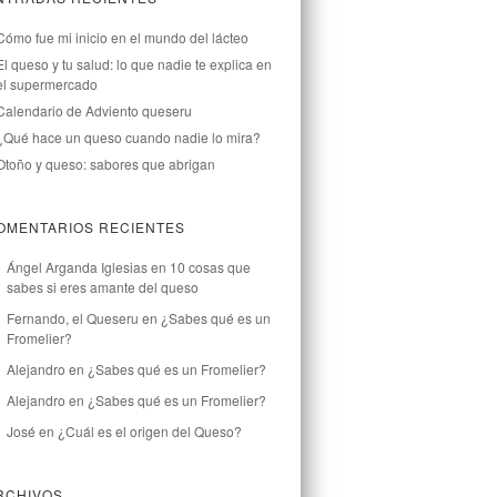
Cómo fue mi inicio en el mundo del lácteo
El queso y tu salud: lo que nadie te explica en
el supermercado
Calendario de Adviento queseru
¿Qué hace un queso cuando nadie lo mira?
Otoño y queso: sabores que abrigan
OMENTARIOS RECIENTES
Ángel Arganda Iglesias
en
10 cosas que
sabes si eres amante del queso
Fernando, el Queseru
en
¿Sabes qué es un
Fromelier?
Alejandro
en
¿Sabes qué es un Fromelier?
Alejandro
en
¿Sabes qué es un Fromelier?
José
en
¿Cuál es el origen del Queso?
RCHIVOS