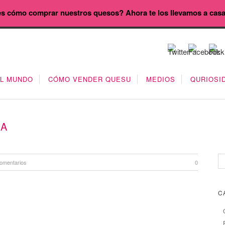
s cómo comprar nuestros quesos? Ahora te los llevamos a cas
EL MUNDO
CÓMO VENDER QUESU
MEDIOS
QURIOSI
SA
omentarios
0
C