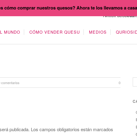
s cómo comprar nuestros quesos? Ahora te los llevamos a cas
EL MUNDO
CÓMO VENDER QUESU
MEDIOS
QURIOSI
0 comentarios
0
C
será publicada.
Los campos obligatorios están marcados