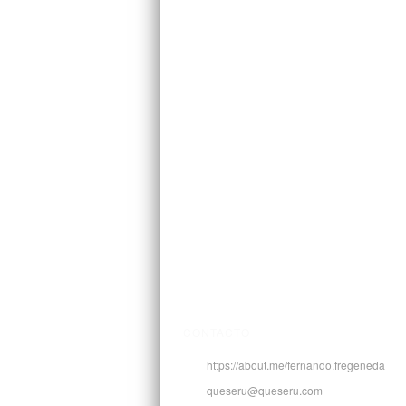
CONTACTO
https://about.me/fernando.fregeneda
queseru@queseru.com