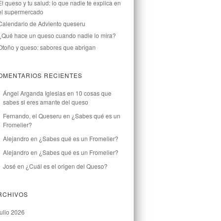
El queso y tu salud: lo que nadie te explica en
el supermercado
Calendario de Adviento queseru
¿Qué hace un queso cuando nadie lo mira?
Otoño y queso: sabores que abrigan
OMENTARIOS RECIENTES
Ángel Arganda Iglesias
en
10 cosas que
sabes si eres amante del queso
Fernando, el Queseru
en
¿Sabes qué es un
Fromelier?
Alejandro
en
¿Sabes qué es un Fromelier?
Alejandro
en
¿Sabes qué es un Fromelier?
José
en
¿Cuál es el origen del Queso?
RCHIVOS
julio 2026