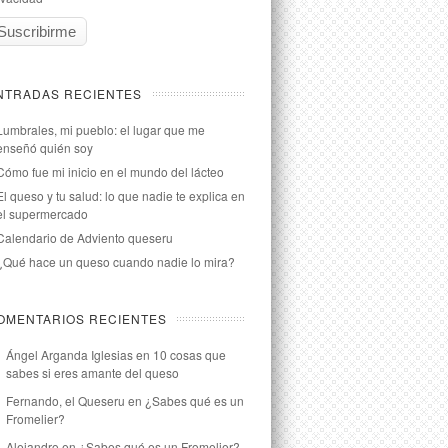
NTRADAS RECIENTES
Lumbrales, mi pueblo: el lugar que me
enseñó quién soy
Cómo fue mi inicio en el mundo del lácteo
El queso y tu salud: lo que nadie te explica en
el supermercado
Calendario de Adviento queseru
¿Qué hace un queso cuando nadie lo mira?
OMENTARIOS RECIENTES
Ángel Arganda Iglesias
en
10 cosas que
sabes si eres amante del queso
Fernando, el Queseru
en
¿Sabes qué es un
Fromelier?
Alejandro
en
¿Sabes qué es un Fromelier?