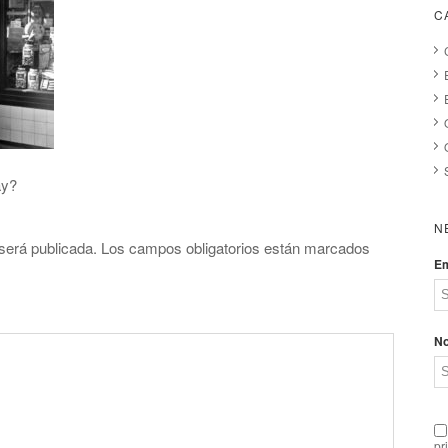
C
ay?
N
será publicada.
Los campos obligatorios están marcados
Em
N
pr