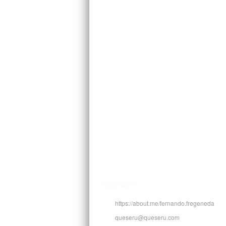
CONTACTO
https://about.me/fernando.fregeneda
queseru@queseru.com