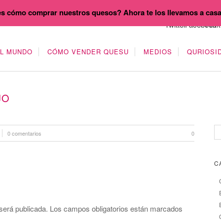
s cómo comprar nuestros quesos? Ahora te los llevamos a cas
EL MUNDO
CÓMO VENDER QUESU
MEDIOS
QURIOSI
JO
0 comentarios
0
C
será publicada.
Los campos obligatorios están marcados