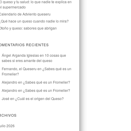
El queso y tu salud: lo que nadie te explica en
el supermercado
Calendario de Adviento queseru
¿Qué hace un queso cuando nadie lo mira?
Otoño y queso: sabores que abrigan
OMENTARIOS RECIENTES
Ángel Arganda Iglesias
en
10 cosas que
sabes si eres amante del queso
Fernando, el Queseru
en
¿Sabes qué es un
Fromelier?
Alejandro
en
¿Sabes qué es un Fromelier?
Alejandro
en
¿Sabes qué es un Fromelier?
José
en
¿Cuál es el origen del Queso?
RCHIVOS
julio 2026