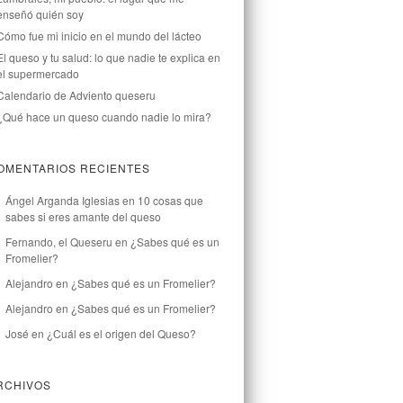
enseñó quién soy
Cómo fue mi inicio en el mundo del lácteo
El queso y tu salud: lo que nadie te explica en
el supermercado
Calendario de Adviento queseru
¿Qué hace un queso cuando nadie lo mira?
OMENTARIOS RECIENTES
Ángel Arganda Iglesias
en
10 cosas que
sabes si eres amante del queso
Fernando, el Queseru
en
¿Sabes qué es un
Fromelier?
Alejandro
en
¿Sabes qué es un Fromelier?
Alejandro
en
¿Sabes qué es un Fromelier?
José
en
¿Cuál es el origen del Queso?
RCHIVOS