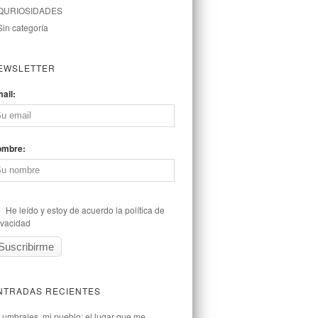
QURIOSIDADES
Sin categoría
EWSLETTER
ail:
ombre:
He leído y estoy de acuerdo la política de
ivacidad
NTRADAS RECIENTES
Lumbrales, mi pueblo: el lugar que me