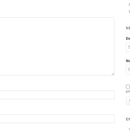
N
Em
N
pr
E