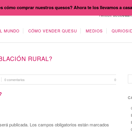
s cómo comprar nuestros quesos? Ahora te los llevamos a cas
EL MUNDO
CÓMO VENDER QUESU
MEDIOS
QURIOSI
BLACIÓN RURAL?
0 comentarios
0
C
será publicada.
Los campos obligatorios están marcados